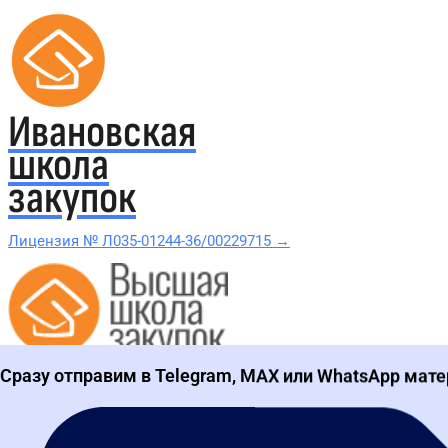
Ивановская
школа
закупок
Лицензия № Л035-01244-36/00229715 →
Проверить в реестре Рособрнадзора →
Сразу отправим в Telegram, MAX или WhatsApp мате
Все курсы 44-ФЗ и 223-ФЗ
Курсы по 44-ФЗ
Курсы по 223-ФЗ